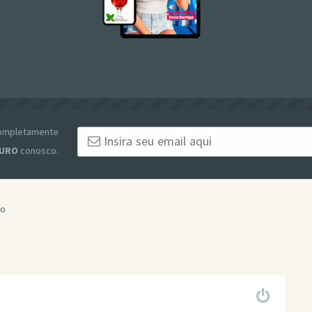
 completamente
URO
conosco.
jo