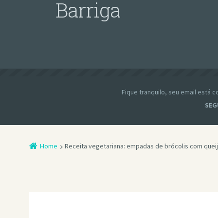
Barriga
Fique tranquilo, seu email está
SEG
Home
Receita vegetariana: empadas de brócolis com quei