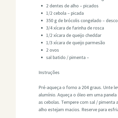
2 dentes de alho – picados
1/2 cebola – picada
350 g de brócolis congelado – desc
3/4 xícara de farinha de rosca
1/2 xícara de queijo cheddar
1/3 xícara de queijo parmesão
2 ovos
sal batido / pimenta –
Instruções
Pré-aqueça o forno a 204 graus. Unte 
alumínio. Aqueça o óleo em uma panela
as cebolas. Tempere com sal / pimenta a
alho estejam macios. Reserve para esfria