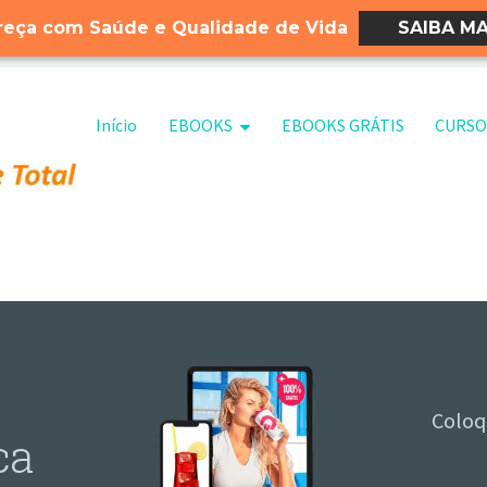
eça com Saúde e Qualidade de Vida
SAIBA MA
Pular para o conteúdo
Início
EBOOKS
EBOOKS GRÁTIS
CURSO
Coloq
ca