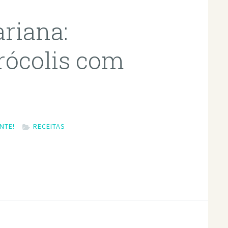
ariana:
rócolis com
NTE!
RECEITAS