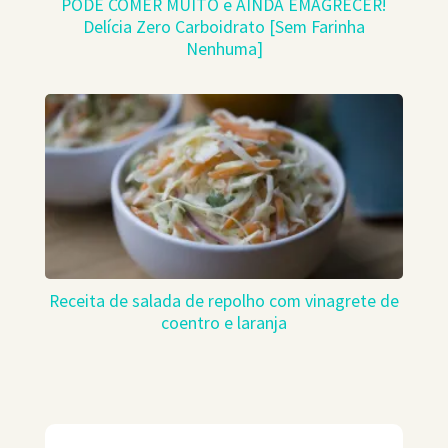
PODE COMER MUITO e AINDA EMAGRECER!
Delícia Zero Carboidrato [Sem Farinha
Nenhuma]
Receita de salada de repolho com vinagrete de
coentro e laranja