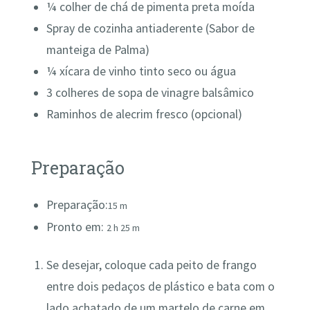
¼ colher de chá de pimenta preta moída
Spray de cozinha antiaderente (Sabor de
manteiga de Palma)
¼ xícara de vinho tinto seco ou água
3 colheres de sopa de vinagre balsâmico
Raminhos de alecrim fresco (opcional)
Preparação
Preparação:
15
m
Pronto em:
2
h
25
m
Se desejar, coloque cada peito de frango
entre dois pedaços de plástico e bata com o
lado achatado de um martelo de carne em