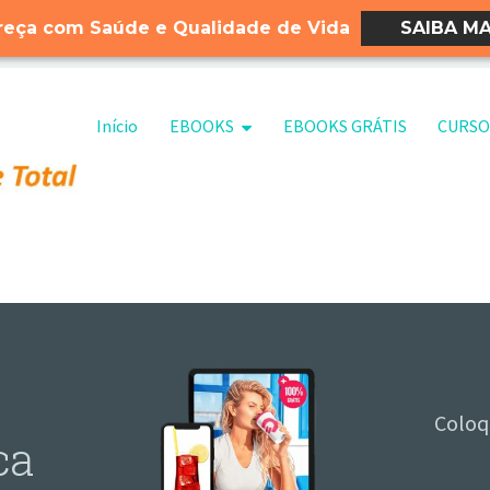
eça com Saúde e Qualidade de Vida
SAIBA MA
Pular para o conteúdo
Início
EBOOKS
EBOOKS GRÁTIS
CURSO
Coloq
ca