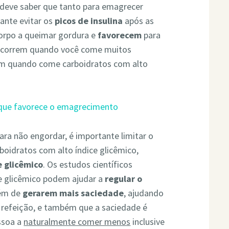
deve saber que tanto para emagrecer
ante evitar os
picos de insulina
após as
orpo a queimar gordura e
favorecem
para
a ocorrem quando você come muitos
ém quando come carboidratos com alto
, que favorece o emagrecimento
ra não engordar, é importante limitar o
boidratos com alto índice glicêmico,
e glicêmico
. Os estudos científicos
e glicêmico podem ajudar a
regular o
lém de
gerarem mais saciedade
, ajudando
 refeição, e também que a saciedade é
ssoa a
naturalmente comer menos
inclusive