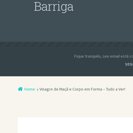
Barriga
Fique tranquilo, seu email está
SEG
Home
Vinagre de Maçã e Corpo em Forma – Tudo a Ver!