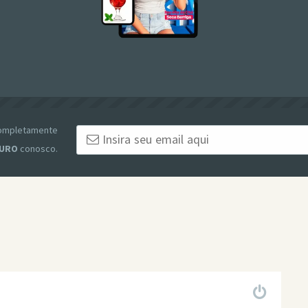
 completamente
URO
conosco.