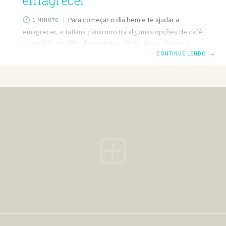
emagrecer
Para começar o dia bem e te ajudar a
1 MINUTO
emagrecer, a Tatiana Zanin mostra algumas opções de café
da manhã que além de gostosas são muito saudáveis e
combinam com a sua reeducação alimentar. São
CONTINUE LENDO
→
alternativas de refeições práticas para qualquer ocasião,
mesmo quando não sobra tempo para preparar um grande
café da manhã, dá pra fazer um café da manhã saudável e
gostoso aprovado pela nutricionista. Este vídeo está
irresistível do início ao fim. E divertido claro! Agora todos
os seus