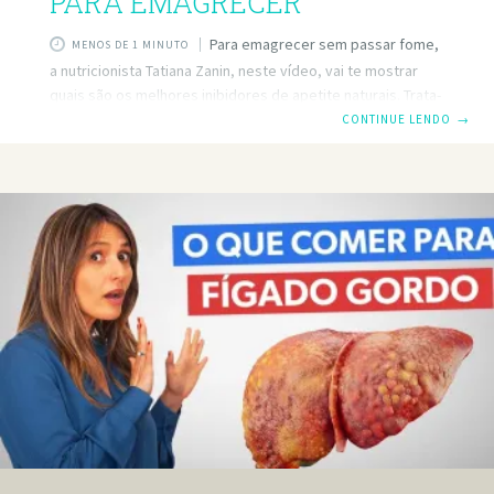
PARA EMAGRECER
Para emagrecer sem passar fome,
MENOS DE 1 MINUTO
a nutricionista Tatiana Zanin, neste vídeo, vai te mostrar
quais são os melhores inibidores de apetite naturais. Trata-
se de 5 suplementos nutricionais naturais infalíveis para te
CONTINUE LENDO
→
ajudar a emagrecer e não deixar a fome estragar a sua
dieta. Neste vídeo, a Tati explica qual é o segredo para
você emagrecer feliz sem passar fome e conseguir
finalmente emagrecer de vez. Além fácil de tomar, é tudo
barato e funciona de verdade. Espero que este vídeo