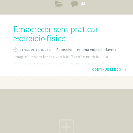
31
Emagrecer sem praticar
exercício físico
É possível ter uma vida saudável ou
MENOS DE 1 MINUTO
emagrecer sem fazer exercício físico? A nutricionista
Tatiana Zanin responde a esta pergunta partindo do
conceito de saúde como um conjunto complexo de
CONTINUE LENDO
→
factores interligados entre si. Assista o video para saber
tudo o que precisa para emagrecer e ser saudável e
entender porque a atividade física faz parte de uma melhor
qualidade de vida e completa o estado de saúde geral.
#tuasaúde Saiba mais:
https://www.tuasaude.com/beneficios-da-atividade-fisica/
https://www.tuasaude.com/dieta-para-emagrecer/
https://www.tuasaude.com/alimentacao-saudavel-para-
atividade-fisica/ — Siga a gente também: