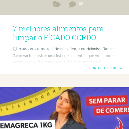
42
7 melhores alimentos para
limpar o FÍGADO GORDO
Nesse vídeo, a nutricionista Tatiana
MENOS DE 1 MINUTO
Zanin vai te mostrar uma lista de alimentos que você pode
comer, o que não comer e qual é o melhor chá para
complementar a dieta para gordura no fígado. O principal
CONTINUE LENDO
→
tratamento para gordura no fígado muitas vezes envolve
emagrecer, e adotar uma alimentação pobre em gordura,
que não inclua bebidas alcoólicas e rica em ômega 3, é
fundamental. Veja aqui a lista de alimentos que pode comer
quando tem fígado gordo:
https://www.tuasaude.com/dieta-para-gordura-no-figado/
https://www.tuasaude.com/figado-o-que-comer/