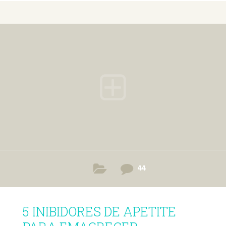
ovos, e de gorduras boas, que estão presentes em
alimentos como abacate, castanhas, azeite e peixes como
sardinha e salmão. A nutricionista Tatiana Zanin fala dos
alimentos que pode e não pode comer durante a dieta de
maneira a ter resultados e não passar mal. Vídeo – Receita
de
44
5 INIBIDORES DE APETITE