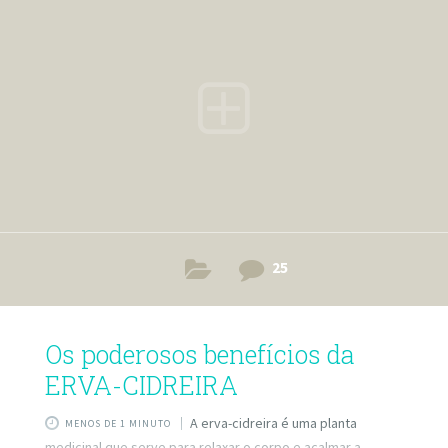
emagrecer-e-perder-barriga/
https://www.tuasaude.com/como-evitar-a-contaminacao-
dos-alimentos-na-geladeira/
https://www.tuasaude.com/como-congelar-legumes-e-
verduras/ — Siga a gente também: Site:
http://www.tuasaude.com/ Facebook:
https://www.facebook.com/tuasaude Instagram:
https://instagram.com/tuasaude/ Twitter:
https://twitter.com/tuasaude Pinterest:
https://www.pinterest.com/tuasaude/ source
25
Os poderosos benefícios da
ERVA-CIDREIRA
A erva-cidreira é uma planta
MENOS DE 1 MINUTO
medicinal que serve para relaxar o corpo e acalmar a