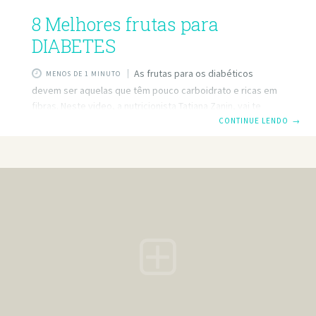
8 Melhores frutas para
DIABETES
As frutas para os diabéticos
MENOS DE 1 MINUTO
devem ser aquelas que têm pouco carboidrato e ricas em
fibras. Neste video, a nutricionista Tatiana Zanin, vai te
mostrar uma lista de 8 frutas que os diabéticos podem
CONTINUE LENDO
→
comer. Além disso, vai dizer como é que as frutas devem
ser consumidas, qual a quantidade certa e um truque muito
útil para que a glicose entre lentamente no sangue, sem
criar picos de glicemia e dando tempo ao corpo para lidar
com o açúcar das