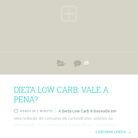
https://instagram.com/tuasaude/ Pinterest:
https://www.pinterest.com/tuasaude/ source
25
DIETA LOW CARB: VALE A
PENA?
A Dieta Low Carb é baseada em
MENOS DE 1 MINUTO
uma redução do consumo de carboidratos simples na
alimentação. Para compensar a redução no carboidrato,
deve-se aumentar a ingestão de proteínas como carnes e
CONTINUE LENDO
→