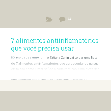
47
7 alimentos antiinflamatórios
que você precisa usar
A Tatiana Zanin vai te dar uma lista
MENOS DE 1 MINUTO
de 7 alimentos antiinflamatórios que acrescentando na sua
dieta são como juntar saúde a cada refeição. Uma dieta rica
em alimentos anti inflamatórios é um tipo de alimentação
que combate e previne processos inflamatórios no
organismo, o que pode prevenir o surgimento de vários
tipos de doenças, como artrite, diabetes, Alzheimer,
obesidade e até mesmo câncer. #TuaSaúde — Siga a gente
também: Site: http://www.tuasaude.com/ Facebook:
https://www.facebook.com/tuasaude Instagram: