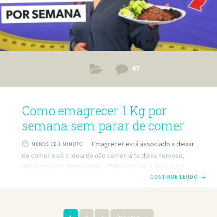
47
Como emagrecer 1 Kg por
semana sem parar de comer
Emagrecer está associado a deixar
MENOS DE 1 MINUTO
de comer e só a ideia de não comer já te deixa nervoso,
não é mesmo? Neste video, a Tati vai te dar 2 dicas para
perder 1Kg por semana e continuar a comer tudo o que
CONTINUE LENDO
→
você come. Captei sua atenção? São dicas super simples e
fáceis de aplicar na sua vida que bem rápido! Você vai
começar a ver as diferenças no seu corpo sem ter de fazer