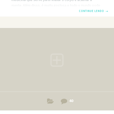
mente. Além disso, é muito gostosa e todo o mundo pode
tomar, porque tem pouquíssimas contra indicações. Neste
CONTINUE LENDO
→
video, a nutricionista Tatiana Zanin, mostra quais são todos
os benefícios para a saúde de tomar o chá de erva-cidreira,
é uma excelente forma de melhorar a qualidade de sono,
de se livrar da dor de cabeça e aliviar o estresse do dia-a-
dia. A Tati também explica
40