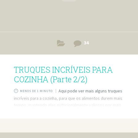
34
TRUQUES INCRÍVEIS PARA
COZINHA (Parte 2/2)
Aqui pode ver mais alguns truques
MENOS DE 1 MINUTO
incríveis para a cozinha, para que os alimentos durem mais
tempo, mantendo eles nutricionalmente valiosos por mais
tempo. Estas dicas vão fazer você economizar tempo,
facilitando a vida de quem estiver na cozinha na preparação
e no armazenamento dos alimentos. Saiba mais no site:
https://www.tuasaude.com/5-dicas-simples-para-