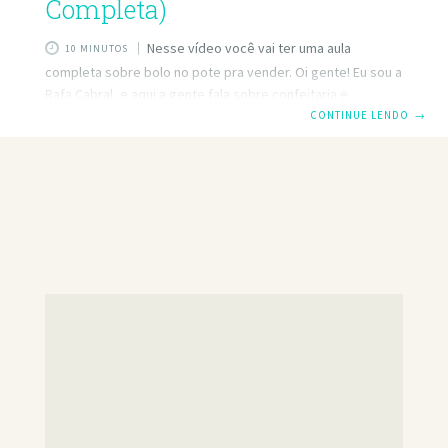
Completa)
Nesse vídeo você vai ter uma aula
10 MINUTOS
completa sobre bolo no pote pra vender. Oi gente! Eu sou a
Rafa Cabral, e aqui a gente fala sobre confeitaria e
empreendedorismo, e eu te ajudo a crescer o seu negócio
CONTINUE LENDO
→
de doces e a aumentar as suas vendas. Hoje nós vamos
fazer bolo no pote, eu vou te ensinar a fazer duas massas
maravilhosas, e vários recheios deliciosos a partir de uma
única base, e vou te dar todas as informações que você