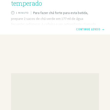
temperado
Para fazer chá forte para esta batida,
1 MINUTO
prepare 2 sacos de chá verde em 177 ml de água
fervente; refrigerar. A cafeína e um antioxidante chamado
catequina estimulam seu sistema nervoso e aumentam a
CONTINUE LENDO
→
queima de gordura, então o chá verde pode ajudá-lo a
perder quilos e diminuir sua cintura. Ingredientes 3/4 xícara
de chá verde forte, gelado 1/8 colher de chá de pimenta
caiena Suco de 1 limão (2-3 colheres de sopa) 2 colheres de
chá de néctar agave (ou outro adoçante