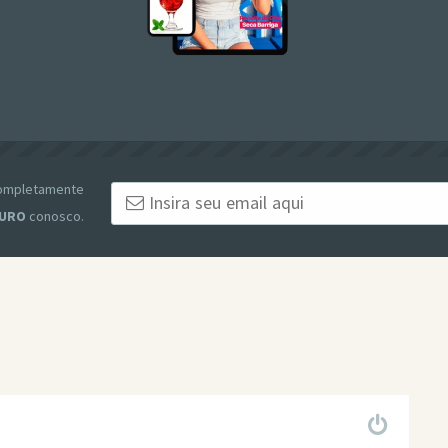
 completamente
URO
conosco.