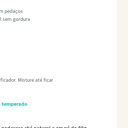
em pedaços
al sem gordura
ficador. Misture até ficar
e temperado
 poderoso chá natural e em pó de 80g,