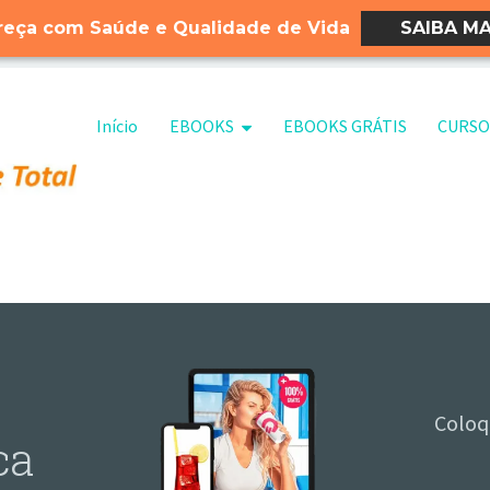
eça com Saúde e Qualidade de Vida
SAIBA MA
Pular para o conteúdo
Início
EBOOKS
EBOOKS GRÁTIS
CURSO
Coloq
ca