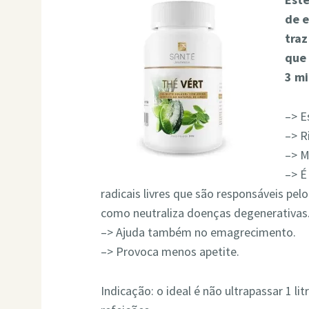
de e
traz
que 
3 mi
–> E
–> R
–> M
–> É
radicais livres que são responsáveis pel
como neutraliza doenças degenerativas
–> Ajuda também no emagrecimento.
–> Provoca menos apetite.
Indicação: o ideal é não ultrapassar 1 li