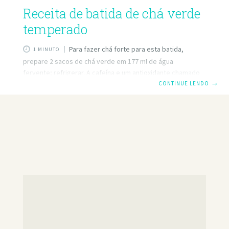
Receita de batida de chá verde
temperado
Para fazer chá forte para esta batida,
1 MINUTO
prepare 2 sacos de chá verde em 177 ml de água
fervente; refrigerar. A cafeína e um antioxidante chamado
catequina estimulam seu sistema nervoso e aumentam a
CONTINUE LENDO
→
queima de gordura, então o chá verde pode ajudá-lo a
perder quilos e diminuir sua cintura. Ingredientes 3/4 xícara
de chá verde forte, gelado 1/8 colher de chá de pimenta
caiena Suco de 1 limão (2-3 colheres de sopa) 2 colheres de
chá de néctar agave (ou outro adoçante