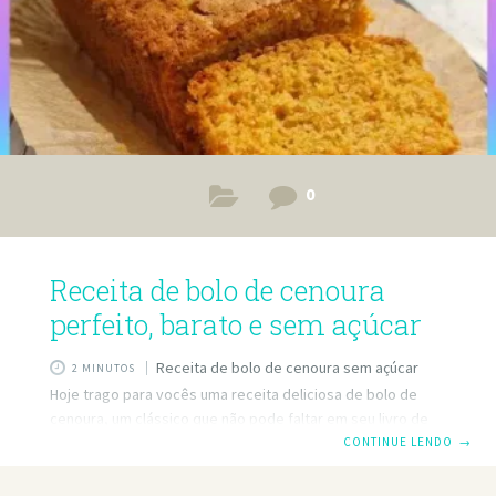
0
Receita de bolo de cenoura
perfeito, barato e sem açúcar
Receita de bolo de cenoura sem açúcar
2 MINUTOS
Hoje trago para vocês uma receita deliciosa de bolo de
cenoura, um clássico que não pode faltar em seu livro de
receitas. Além de ser super fácil de fazer, é econômico e
CONTINUE LENDO
→
incrivelmente fofo e suculento. Se você quiser aprender
essa receita, junte-se a mim! Eu sou a chef confeiteira