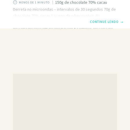
150g de chocolate 70% cacau
MENOS DE 1 MINUTO
Derreta no microondas – intervalos de 30 segundos 70g de
chocolate 70% cacau 1 scoop de whey protein de
chocolate Refrigere +- 1 hora Ovo de Beijinho Fit 5 colheres
CONTINUE LENDO
→
de sopa de leite em pó desnatado 5 colheres de sopa de
coco ralado light 1/2 xícara de leite de coco light 1 colher
de sopa de adoçante Ovo de Pasta de Amendoim 200g de
pasta de amendoim 1 scoop de whey protein de