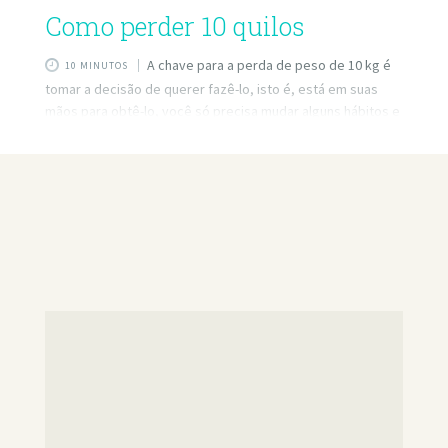
Como perder 10 quilos
A chave para a perda de peso de 10 kg é
10 MINUTOS
tomar a decisão de querer fazê-lo, isto é, está em suas
mãos para obtê-lo, você só precisa mudar alguns hábitos e
nós lhe daremos as diretrizes para alcançá-lo. Para
começar, você deve saber que não precisa estar com
pressa. Se recomendarmos perder peso é melhorar a
saúde e sim, certamente também irá melhorar a sua
imagem, mas não faz sentido ficar melhor se você colocar
sua saúde ao limite.