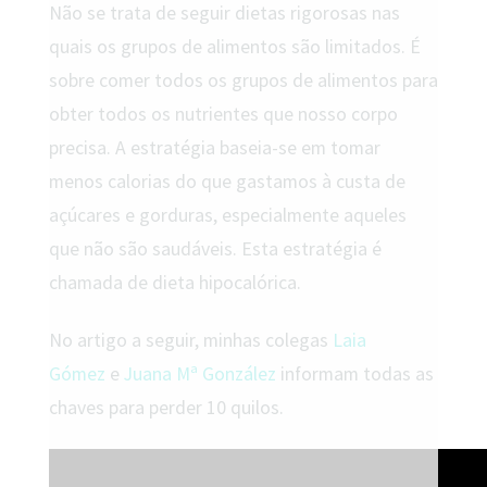
Não se trata de seguir dietas rigorosas nas
quais os grupos de alimentos são limitados. É
sobre comer todos os grupos de alimentos para
obter todos os nutrientes que nosso corpo
precisa. A estratégia baseia-se em tomar
menos calorias do que gastamos à custa de
açúcares e gorduras, especialmente aqueles
que não são saudáveis. Esta estratégia é
chamada de dieta hipocalórica.
No artigo a seguir, minhas colegas
Laia
Gómez
e
Juana Mª González
informam todas as
chaves para perder 10 quilos.