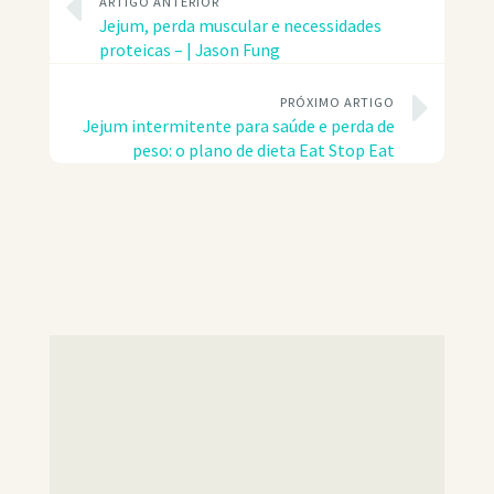
ARTIGO ANTERIOR
Jejum, perda muscular e necessidades
proteicas – | Jason Fung
PRÓXIMO ARTIGO
Jejum intermitente para saúde e perda de
peso: o plano de dieta Eat Stop Eat