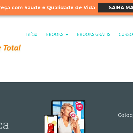
eça com Saúde e Qualidade de Vida
SAIBA MA
Pular para o conteúdo
Início
EBOOKS
EBOOKS GRÁTIS
CURSO
Coloq
ca