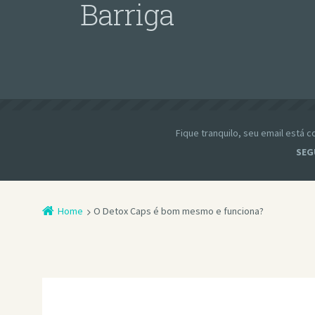
Barriga
Fique tranquilo, seu email está
SEG
Home
O Detox Caps é bom mesmo e funciona?