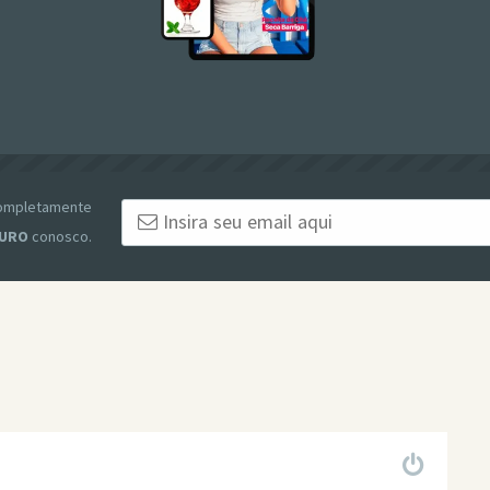
 completamente
URO
conosco.