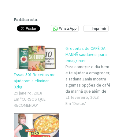
Partilhar isto:
WhatsApp
Imprimir
6 receitas de CAFÉ DA
MANHÃ saudáveis para
emagrecer
Para começar o dia bem
e te ajudar a emagrecer,
Essas 501 Receitas me
a Tatiana Zanin mostra
ajudaram a eliminar
algumas opções de café
32kg!
da manhã que além de
29 janeiro, 2018
gostosas são muito
21 fevereiro, 2023
Em "CURSOS QUE
saudáveis e combinam
Em "Dietas"
RECOMENDO"
com a sua reeducação
alimentar. São
alternativas de
refeições práticas para
qualquer ocasião,