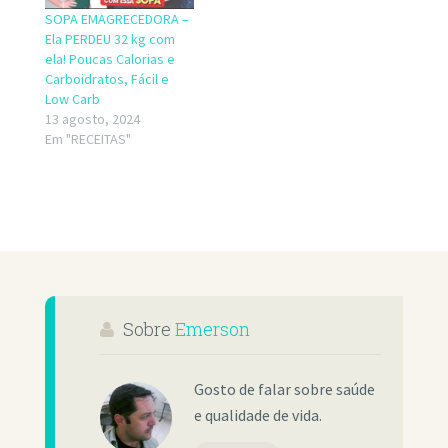
mesmo quando não
SOPA EMAGRECEDORA –
sobra tempo para
Ela PERDEU 32 kg com
preparar um…
ela! Poucas Calorias e
Carboidratos, Fácil e
Low Carb
13 agosto, 2024
Em "RECEITAS"
Sobre
Emerson
Gosto de falar sobre saúde
e qualidade de vida.