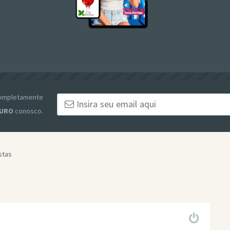
 completamente
URO
conosco.
stas