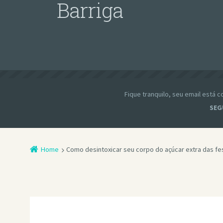
Barriga
Fique tranquilo, seu email está
SEG
Home
Como desintoxicar seu corpo do açúcar extra das fe