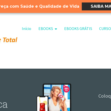
eça com Saúde e Qualidade de Vida
SAIBA MA
Pular para o conteúdo
Início
EBOOKS
EBOOKS GRÁTIS
CURSO
Coloq
ca