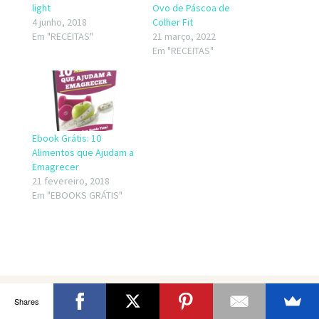
light
Ovo de Páscoa de
4 junho, 2018
Colher Fit
Em "RECEITAS"
21 março, 2022
Em "RECEITAS"
Ebook Grátis: 10
Alimentos que Ajudam a
Emagrecer
21 fevereiro, 2018
Em "EBOOKS GRÁTIS"
Shares