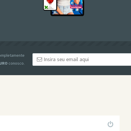
 completamente
URO
conosco.