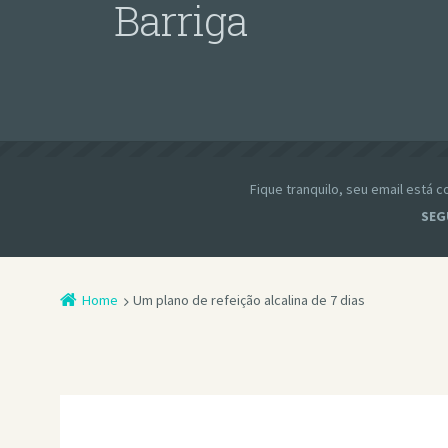
Barriga
Fique tranquilo, seu email está
SEG
Home
Um plano de refeição alcalina de 7 dias