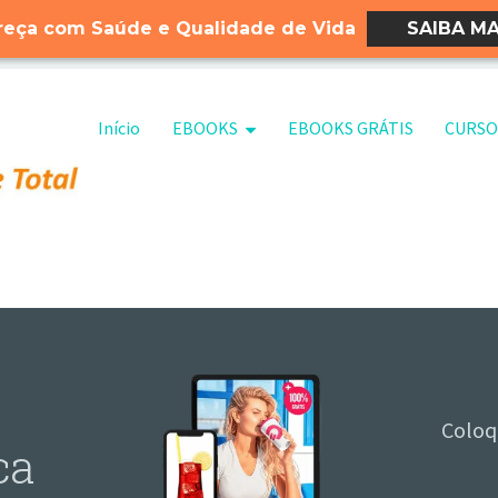
eça com Saúde e Qualidade de Vida
SAIBA MA
Pular para o conteúdo
Início
EBOOKS
EBOOKS GRÁTIS
CURSO
Coloq
ca