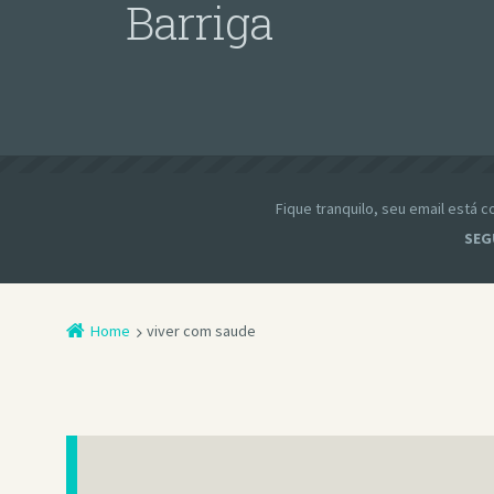
Barriga
Fique tranquilo, seu email está
SEG
Home
viver com saude