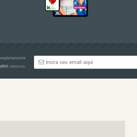
 completamente
URO
conosco.