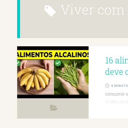
viver com
16 al
deve 
4 MINUT
consumir e
ácidos pod
longo praa
consumir e
ácidos pod