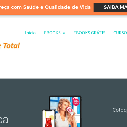
eça com Saúde e Qualidade de Vida
SAIBA MA
Pular para o conteúdo
Início
EBOOKS
EBOOKS GRÁTIS
CURSO
Coloq
ca