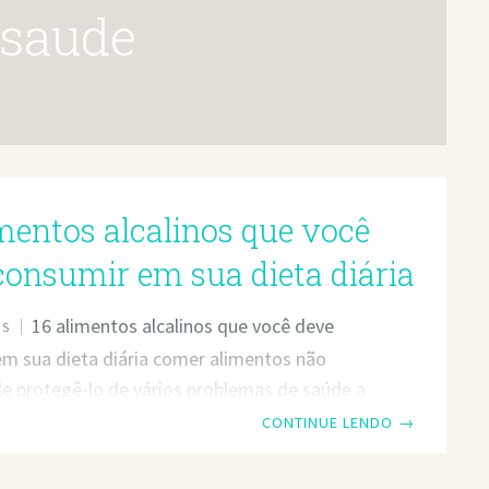
 saude
imentos alcalinos que você
consumir em sua dieta diária
16 alimentos alcalinos que você deve
OS
m sua dieta diária comer alimentos não
e protegê-lo de vários problemas de saúde a
 16 alimentos alcalinos que você deve
CONTINUE LENDO
→
m sua dieta diária. Comer alimentos não
e protegê-lo de vários problemas de saúde a