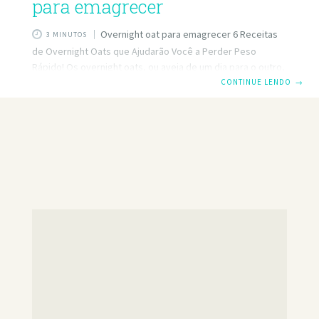
para emagrecer
Overnight oat para emagrecer 6 Receitas
3 MINUTOS
de Overnight Oats que Ajudarão Você a Perder Peso
Rápido! Os overnight oats, ou aveia de um dia para o outro,
são uma opção prática e nutritiva para o café da manhã ou
CONTINUE LENDO
→
lanche. Magnus Ligbak, treinador e nutricionista com mais
de 20 anos de experiência, compartilha seis de suas
receitas favoritas que são perfeitas para quem deseja
perder peso e manter uma alimentação saudável. Confira
abaixo as receitas e experimente fazer em casa! Overnight
oat