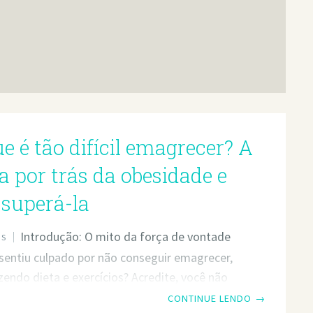
e é tão difícil emagrecer? A
a por trás da obesidade e
superá-la
Introdução: O mito da força de vontade
OS
 sentiu culpado por não conseguir emagrecer,
ndo dieta e exercícios? Acredite, você não
ho. Muitas pessoas acreditam que a obesidade
CONTINUE LENDO
→