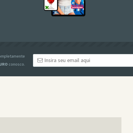
 completamente
URO
conosco.