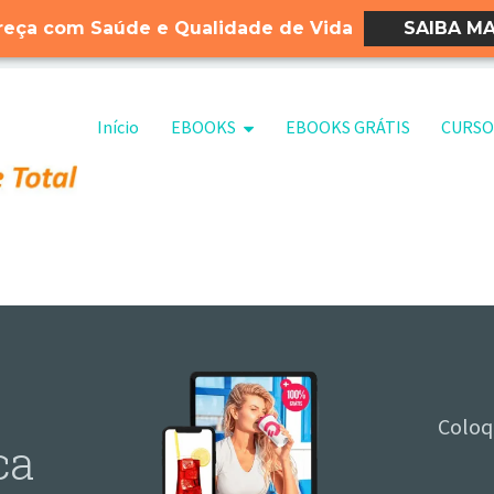
eça com Saúde e Qualidade de Vida
SAIBA MA
Pular para o conteúdo
Início
EBOOKS
EBOOKS GRÁTIS
CURSO
Coloq
ca