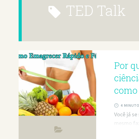
TED Talk
Por qu
ciênci
como 
4 MINUT
Você já se
mesmo faze
está sozin