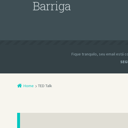
Barriga
Fique tranquilo, seu email está
SEG
Home
TED Talk