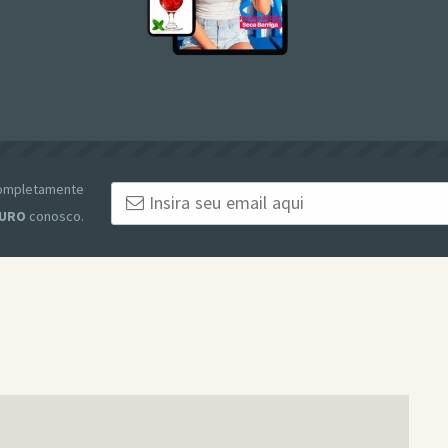
 completamente
URO
conosco.