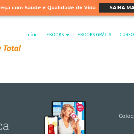
eça com Saúde e Qualidade de Vida
SAIBA MA
Pular para o conteúdo
Início
EBOOKS
EBOOKS GRÁTIS
CURSO
Coloq
ca