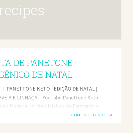
 recipes
ITA DE PANETONE
GÊNICO DE NATAL
PANETTONE KETO | EDIÇÃO DE NATAL |
O
AVEIA E LINHAÇA – YouTube Panettone Keto
so! Macio e fofinho! Mistura de Fermento =
 xícara + 4 colheres de sopa) de leite de ervilha
CONTINUE LENDO
→
a sem açúcar (aqueça no micro-ondas até
morno) 12 g (3 colheres de chá) de fermento