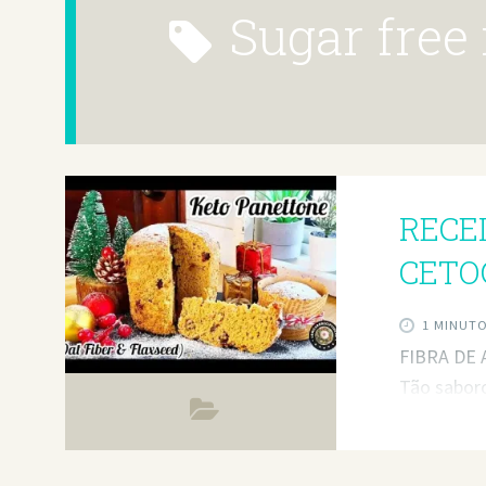
sugar free
RECE
CETO
1 MINUT
FIBRA DE 
Tão saboro
225 ml (2/3
ou amêndo
ficar bem 