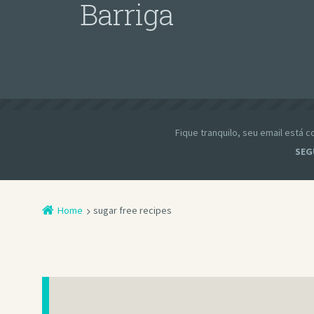
Barriga
Fique tranquilo, seu email está
SEG
Home
sugar free recipes