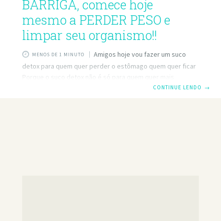
BARRIGA, comece hoje
mesmo a PERDER PESO e
limpar seu organismo!!
Amigos hoje vou fazer um suco
MENOS DE 1 MINUTO
detox para quem quer perder o estômago quem quer ficar
Porque o suco detox não é só para quem quer mais
alinhamento e mais saúde Quem quer emagrecer Quem
CONTINUE LENDO
→
quer saúde Quem quer alimentar o corpo com vitaminas
Como uma carga poderosa de vitaminas naturais para,
você sabe, hidratar o corpo, renová-lo ou limpá-lo Old
Toxins é um suco detox para o que é indicado Revitalize
para limpar o corpo Limpe o intestino para