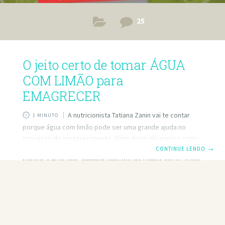
25
O jeito certo de tomar ÁGUA
COM LIMÃO para
EMAGRECER
A nutricionista Tatiana Zanin vai te contar
1 MINUTO
porque água com limão pode ser uma grande ajuda no
processo de emagrecimento. Além disso ela explica como
e quando tomar água com limão para diminuir o apetite,
CONTINUE LENDO
→
regular o intestino, diminuir vontade de comer doces e por
isso conseguir emagrecer mais rápido. O limão também um
excelente diuretico, fazendo com que você se livre da
retenção de líquidos e se sinta mais leve. — Referências
Científicas — Hipocitratúria: fisiopatologia e tratamento
médico https://pubmed.ncbi.nlm.nih.gov/19918339/ A