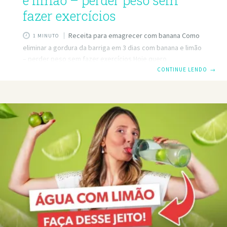
e limão – perder peso sem
fazer exercícios
Receita para emagrecer com banana Como
1 MINUTO
eliminar a gordura da barriga em 3 dias com banana e limão
– perder peso sem fazer exercícios Hoje quero
compartilhar com você uma receita com a qual você pode
CONTINUE LENDO
→
perder gordura da barriga com muita facilidade. Para isso,
primeiro você precisa de uma banana. Em seguida, você
precisará do suco de um limão ou pode usar um limão. Você
também precisará de duas colheres de chá de pó de café.
Para eliminar a gordura da