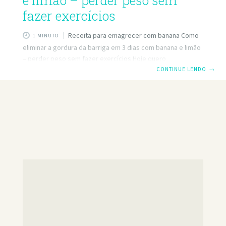
e limão – perder peso sem
fazer exercícios
Receita para emagrecer com banana Como
1 MINUTO
eliminar a gordura da barriga em 3 dias com banana e limão
– perder peso sem fazer exercícios Hoje quero
compartilhar com você uma receita com a qual você pode
CONTINUE LENDO
→
perder gordura da barriga com muita facilidade. Para isso,
primeiro você precisa de uma banana. Em seguida, você
precisará do suco de um limão ou pode usar um limão. Você
também precisará de duas colheres de chá de pó de café.
Para eliminar a gordura da