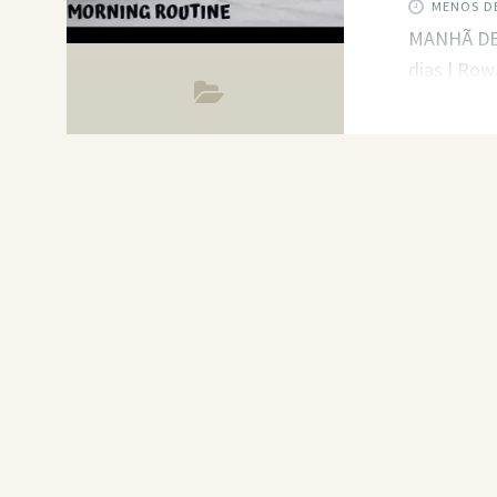
MENOS DE
MANHÃ DE 
dias | Ro
essa rotin
seu tempo.
corretamen
melhores r
tiver algu
constante.
Xo Exercíc