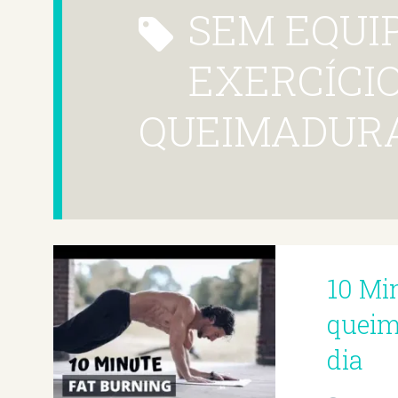
SEM EQUIPAMENTO
EXERCÍCIO
QUEIMADURA
10 Mi
queima
dia