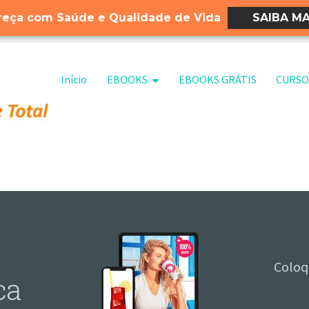
eça com Saúde e Qualidade de Vida
SAIBA MA
Pular para o conteúdo
Início
EBOOKS
EBOOKS GRÁTIS
CURSO
Coloq
ca