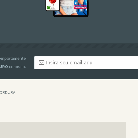
 completamente
URO
conosco.
GORDURA