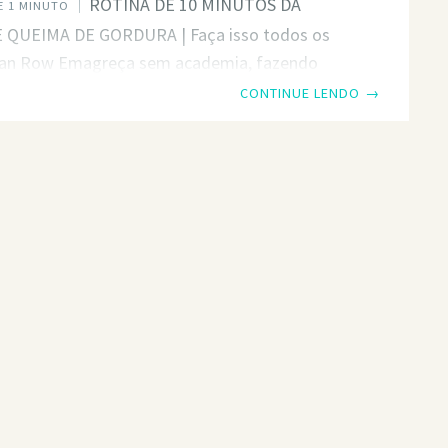
ROTINA DE 10 MINUTOS DA
 1 MINUTO
QUEIMA DE GORDURA | Faça isso todos os
wan Row Emagreça sem academia, fazendo
a todas as manhãs. Leva apenas 10 minutos do
CONTINUE LENDO
→
 Certifique-se de executar o movimento
te e atenha-se a todo o circuito para obter os
esultados. Por favor, comente abaixo se você
ma dúvida. Obrigado novamente pelo apoio
 Muito amor a todos e boa sorte com o treino.
ios: * Joelhos