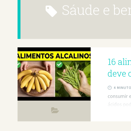
sáude e b
16 al
deve 
4 MINUT
consumir e
ácidos pod
longo praa
consumir e
ácidos pod