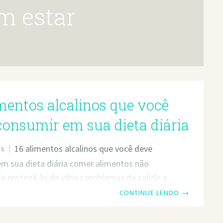
em estar
imentos alcalinos que você
consumir em sua dieta diária
16 alimentos alcalinos que você deve
OS
m sua dieta diária comer alimentos não
e protegê-lo de vários problemas de saúde a
 16 alimentos alcalinos que você deve
CONTINUE LENDO
→
m sua dieta diária. Comer alimentos não
e protegê-lo de vários problemas de saúde a