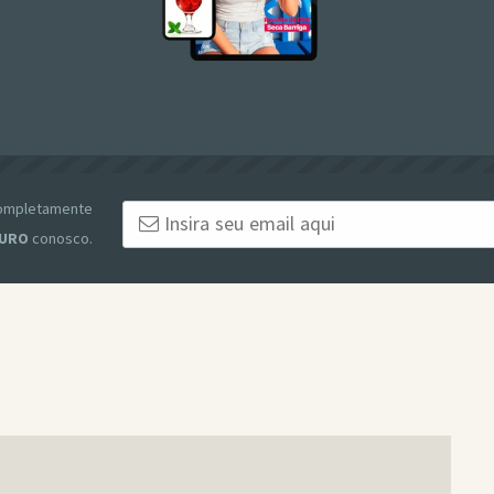
 completamente
URO
conosco.