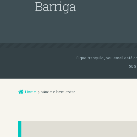
Barriga
Fique tranquilo, seu email está
SEG
Home
sáude e bem estar