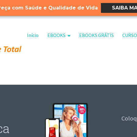
eça com Saúde e Qualidade de Vida
SAIBA MA
Pular para o conteúdo
Início
EBOOKS
EBOOKS GRÁTIS
CURSO
Coloq
ca