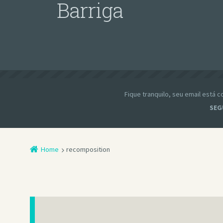
Barriga
Fique tranquilo, seu email está
SEG
Home
recomposition