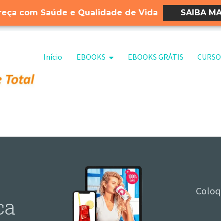
eça com Saúde e Qualidade de Vida
SAIBA MA
Pular para o conteúdo
Início
EBOOKS
EBOOKS GRÁTIS
CURSO
Coloq
ca