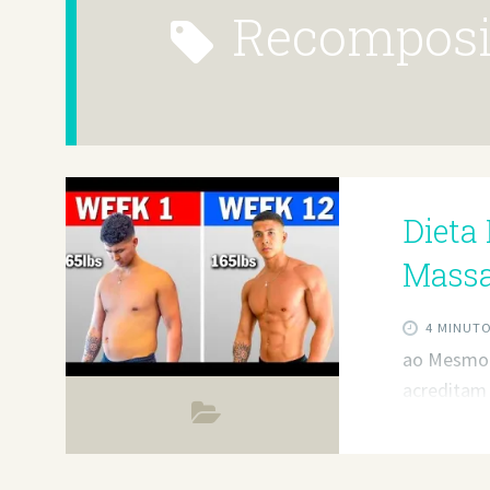
recomposi
Dieta
Massa
4 MINUT
ao Mesmo 
acreditam
simultane
corporal, 
pequena pa