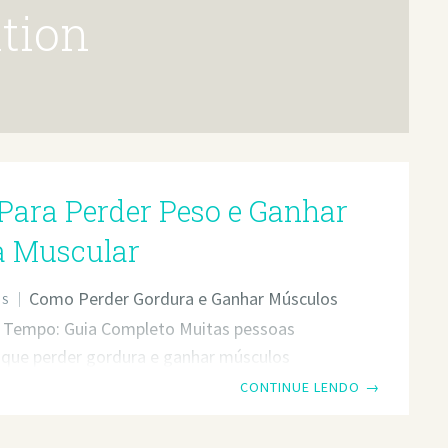
tion
 Para Perder Peso e Ganhar
 Muscular
Como Perder Gordura e Ganhar Músculos
OS
Tempo: Guia Completo Muitas pessoas
 que perder gordura e ganhar músculos
amente, conhecido como recomposição
CONTINUE LENDO
→
é impossível ou apenas acessível para uma
rcela da população. No entanto, estudos