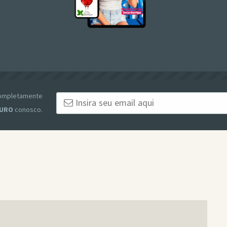
 completamente
URO
conosco.