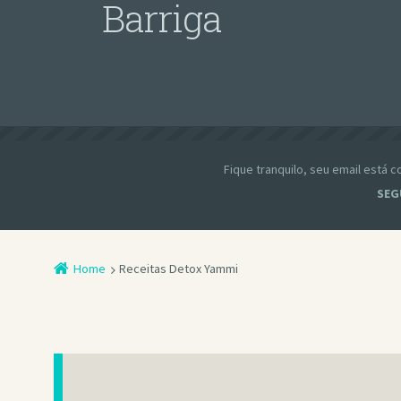
Barriga
Fique tranquilo, seu email está
SEG
Home
Receitas Detox Yammi