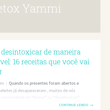
 Detox Yammi
desintoxicar de maneira
el: 16 receitas que você vai
r
Quando os presentes foram abertos e
OS
eleites já desapareceram , muitos de nós
 necessidade de “limpar” ou “desintoxicar”
eta rigorosa de sucos prensados ​​frescos e
CONTINUE LENDO
→