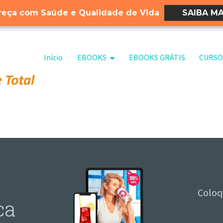
eça com Saúde e Qualidade de Vida
SAIBA MA
Pular para o conteúdo
Início
EBOOKS
EBOOKS GRÁTIS
CURSO
Coloq
ca