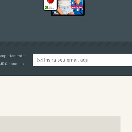
 completamente
URO
conosco.