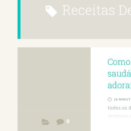
Receitas
Como 
saudáv
adora
16 MINUT
todos os d
sentimos a
0
com uma di