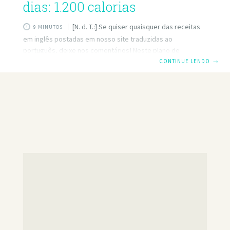
dias: 1.200 calorias
[N. d. T.:] Se quiser quaisquer das receitas
9 MINUTOS
em inglês postadas em nosso site traduzidas ao
português, deixe nos comentários] Neste plano de
refeições vegana de 7 dias, incluímos uma variedade de
CONTINUE LENDO
→
alimentos nutritivos e equilibramos as refeições e os
lanches para garantir que você receba os nutrientes de
que precisa todos os dias. Se você é um vegano em tempo
integral ou apenas está procurando idéias de receitas
saudáveis, este plano de refeições faz uma semana de
alimentação saudável. Seguir uma dieta