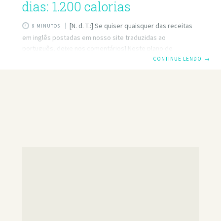
dias: 1.200 calorias
[N. d. T.:] Se quiser quaisquer das receitas
9 MINUTOS
em inglês postadas em nosso site traduzidas ao
português, deixe nos comentários] Neste plano de
refeições vegana de 7 dias, incluímos uma variedade de
CONTINUE LENDO
→
alimentos nutritivos e equilibramos as refeições e os
lanches para garantir que você receba os nutrientes de
que precisa todos os dias. Se você é um vegano em tempo
integral ou apenas está procurando idéias de receitas
saudáveis, este plano de refeições faz uma semana de
alimentação saudável. Seguir uma dieta