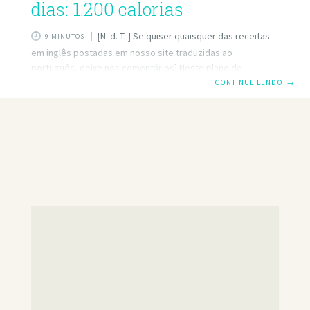
dias: 1.200 calorias
[N. d. T.:] Se quiser quaisquer das receitas
9 MINUTOS
em inglês postadas em nosso site traduzidas ao
português, deixe nos comentários] Neste plano de
refeições vegana de 7 dias, incluímos uma variedade de
CONTINUE LENDO
→
alimentos nutritivos e equilibramos as refeições e os
lanches para garantir que você receba os nutrientes de
que precisa todos os dias. Se você é um vegano em tempo
integral ou apenas está procurando idéias de receitas
saudáveis, este plano de refeições faz uma semana de
alimentação saudável. Seguir uma dieta