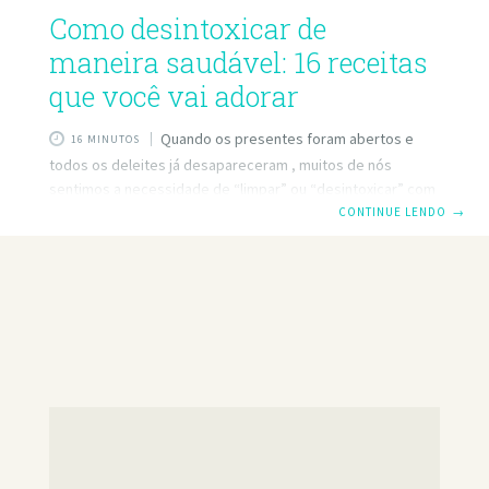
Como desintoxicar de
maneira saudável: 16 receitas
que você vai adorar
Quando os presentes foram abertos e
16 MINUTOS
todos os deleites já desapareceram , muitos de nós
sentimos a necessidade de “limpar” ou “desintoxicar” com
uma dieta rigorosa de sucos prensados ​​frescos e horas de
CONTINUE LENDO
→
exercício. Mas antes de proibir todos os alimentos sólidos
para a próxima semana, ouça-nos – é perfeitamente
possível limpar seu sistema, aprender a desintoxicação e
ainda comer. “As dietas de Detox que limitam severamente
os grupos de proteínas ou alimentos são muito drásticas”,
diz Bethany Doerfler, RD, LDN e um nutricionista de
pesquisa clínica da Northwestern