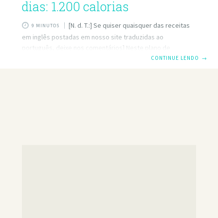
dias: 1.200 calorias
[N. d. T.:] Se quiser quaisquer das receitas
9 MINUTOS
em inglês postadas em nosso site traduzidas ao
português, deixe nos comentários] Neste plano de
refeições vegana de 7 dias, incluímos uma variedade de
CONTINUE LENDO
→
alimentos nutritivos e equilibramos as refeições e os
lanches para garantir que você receba os nutrientes de
que precisa todos os dias. Se você é um vegano em tempo
integral ou apenas está procurando idéias de receitas
saudáveis, este plano de refeições faz uma semana de
alimentação saudável. Seguir uma dieta