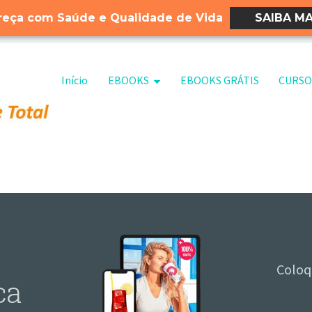
eça com Saúde e Qualidade de Vida
SAIBA MA
Pular para o conteúdo
Início
EBOOKS
EBOOKS GRÁTIS
CURSO
Coloq
ca