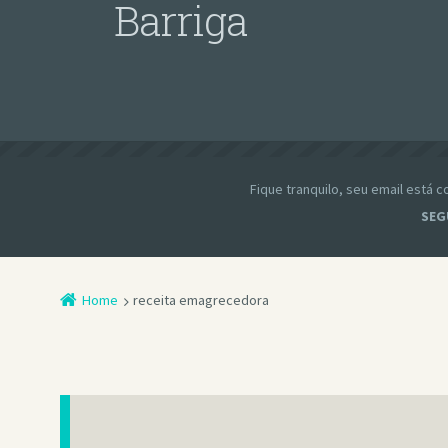
Barriga
Fique tranquilo, seu email está
SEG
Home
receita emagrecedora