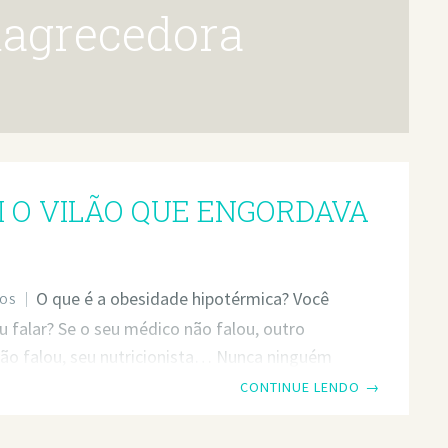
magrecedora
I O VILÃO QUE ENGORDAVA
O que é a obesidade hipotérmica? Você
OS
u falar? Se o seu médico não falou, outro
ão falou, seu nutricionista… Nunca ninguém
ue é a obesidade hipotérmica? É hipotérmica.
CONTINUE LENDO
→
órica. O seu médico, nutrólogo também nunca
ue é obesidade hipotérmica? Eu sou o Doutor