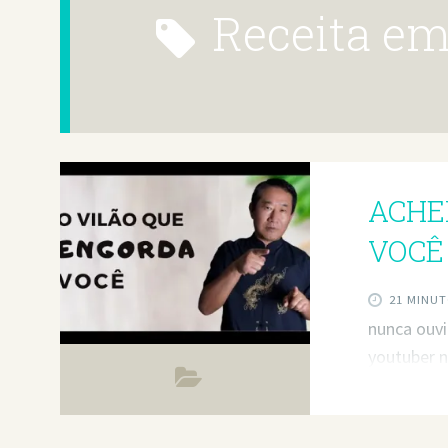
receita e
ACHE
VOCÊ
21 MINUT
nunca ouvi
youtuber n
falou. O q
Menos cal
falou… O q