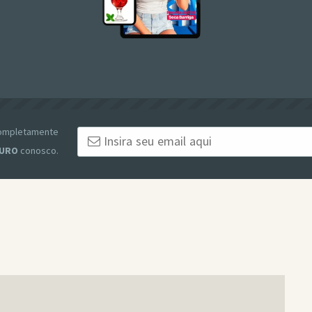
 completamente
URO
conosco.