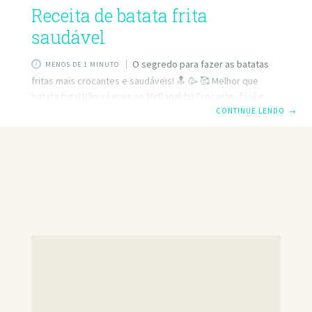
Receita de batata frita
saudável
O segredo para fazer as batatas
MENOS DE 1 MINUTO
fritas mais crocantes e saudáveis! 🔝 🥳 🥰 Melhor que
batata frita! Não vá mais ao McDonalds! Crocante, fácil e
muito delicioso! Receita simples! Olá a todos 😘 Hoje vou
CONTINUE LENDO
→
compartilhar com vocês a receita mais deliciosa, simples e
de dar água na boca de batatas fritas caseiras. Além de
muito saboroso e saudável, é muito fácil de preparar! Meus
filhos adoram batatas fritas, mas comprá-las em um
restaurante não é nada saudável, então