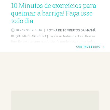
10 Minutos de exercícios para
queimar a barriga! Faça isso
todo dia
ROTINA DE 10 MINUTOS DA MANHÃ
MENOS DE 1 MINUTO
DE QUEIMA DE GORDURA | Faça isso todos os dias | Rowan
Row Emagreça sem academia, fazendo essa rotina todas
as manhãs. Leva apenas 10 minutos do seu tempo.
CONTINUE LENDO
→
Certifique-se de executar o movimento corretamente e
atenha-se a todo o circuito para obter os melhores
resultados. Por favor, comente abaixo se você tiver alguma
dúvida. Obrigado novamente pelo apoio constante. Muito
amor a todos e boa sorte com o treino. Xo Exercícios: *
Joelhos