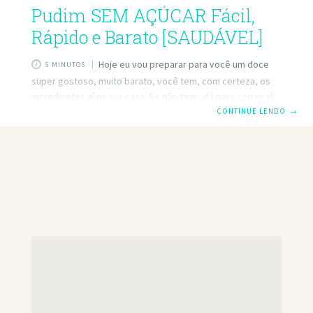
Pudim SEM AÇÚCAR Fácil,
Rápido e Barato [SAUDÁVEL]
Hoje eu vou preparar para você um doce
5 MINUTOS
super gostoso, muito barato, você tem, com certeza, os
ingredientes aí na sua casa. Se não tiver, dá para correr ali
rapidinho e comprar, porque os ingredientes são super
CONTINUE LENDO
→
fáceis de achar. Não tem açúcar, não tem adoçante, não
tem leite condensado, não tem farinha, você vai amar. É
muito fácil de fazer, fica comigo até o final. Se você
conhece alguém que vai gostar dessas receitas de doces
saudáveis, baratos, práticos de fazer,