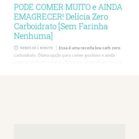
PODE COMER MUITO e AINDA
EMAGRECER! Delícia Zero
Carboidrato [Sem Farinha
Nenhuma]
Essa é uma receita low carb zero
MENOS DE 1 MINUTO
carboidrato. Ótima opção para comer gostoso e ainda
emagrecer. Ajuda a matar a fome por ser muito proteica é
possível comer bastante na nossa dieta low carb. 📚
Conheça meus Livros: Receitas para Emagrecer até 12kg
por mês! 👇🏼100 Melhores Receitas para Emagrecer (livro
físico e digital). https://bit.ly/100Melhores-Receitas-p… 👇🏼
300 Receitas para Emagrecer (livro digital)
https://bit.ly/300-RECEITAS-LOWCARB