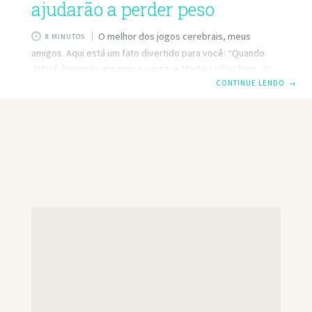
ajudarão a perder peso
O melhor dos jogos cerebrais, meus
8 MINUTOS
amigos. Aqui está um fato divertido para você: “Quando
John F. Kennedy assumiu o cargo, e Martin Luther King, Jr.,
proclamou “eu tenho um sonho”, mais de 2 milhões de
CONTINUE LENDO
→
americanos eram obesos (13 por cento da população).
Hoje, o número está em pé em 35 por cento … quase 110
milhões de americanos “. O bom sonho de King, Jr. não era
combater a epidemia de obesidade. Hoje, cerca de 108
milhões de americanos estão fazendo