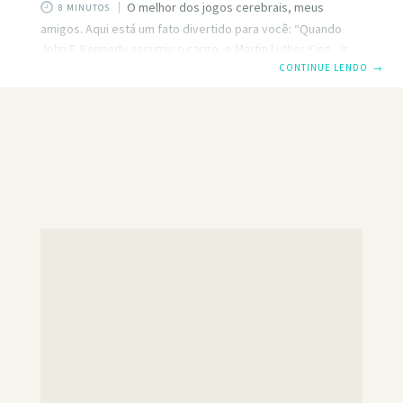
O melhor dos jogos cerebrais, meus
8 MINUTOS
amigos. Aqui está um fato divertido para você: “Quando
John F. Kennedy assumiu o cargo, e Martin Luther King, Jr.,
proclamou “eu tenho um sonho”, mais de 2 milhões de
CONTINUE LENDO
→
americanos eram obesos (13 por cento da população).
Hoje, o número está em pé em 35 por cento … quase 110
milhões de americanos “. O bom sonho de King, Jr. não era
combater a epidemia de obesidade. Hoje, cerca de 108
milhões de americanos estão fazendo