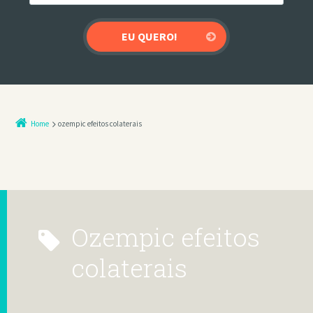
Home
ozempic efeitos colaterais
ozempic efeitos
colaterais