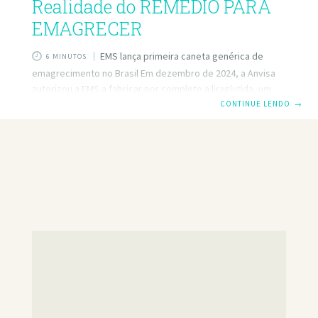
Realidade do REMÉDIO PARA
EMAGRECER
EMS lança primeira caneta genérica de
6 MINUTOS
emagrecimento no Brasil Em dezembro de 2024, a Anvisa
autorizou a EMS a fabricar por completo a liraglutida, um
análogo de GLP‑1 utilizado nos tratamentos da diabetes
CONTINUE LENDO
→
tipo 2 e da obesidade
dicasfitness.org+2veja.abril.com.br+2infomoney.com.br+2r
eddit.com+13www1.folha.uol.com.br+13timesbrasil.com.br+
13. Com isso, a EMS se tornou a primeira farmacêutica
nacional a produzir medicamentos em caneta injetável com
essa tecnologia, competindo diretamente com marcas
como Saxenda e Ozempic
www1.folha.uol.com.br+5campograndenews.com.br+5dicas
fitness.org+5. 💡 O que muda com esse lançamento Do
grama ao frasco: toda a cadeia de