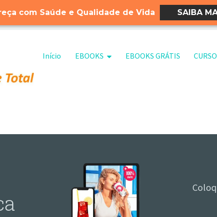
eça com Saúde e Qualidade de Vida
SAIBA MA
Pular para o conteúdo
Início
EBOOKS
EBOOKS GRÁTIS
CURSO
Coloq
ca