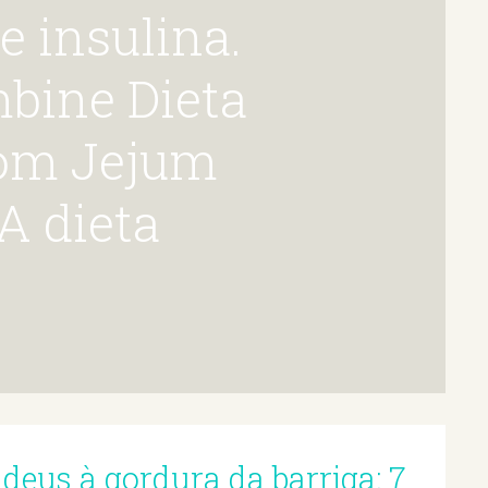
mbine Dieta
com Jejum
A dieta
deus à gordura da barriga: 7