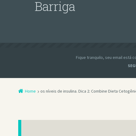
Barriga
Fique tranquilo, seu email está
SEG
Home
os níveis de insulina. Dica 2: Combine Dieta Cetogê