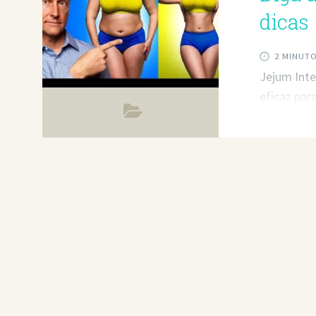
dicas
2 MINUT
Jejum Inte
eficaz par
abdominal.
dicas para
intermiten
de Gordur
ajuda a pe
relação en
Imagine du
corporal 