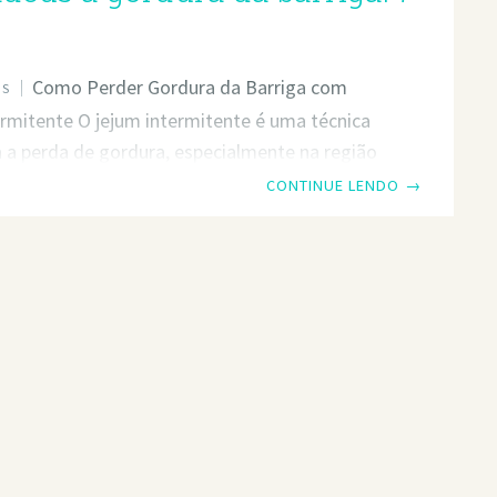
Como Perder Gordura da Barriga com
OS
rmitente O jejum intermitente é uma técnica
a a perda de gordura, especialmente na região
 Neste artigo, vamos explorar as melhores
CONTINUE LENDO
→
 maximizar os benefícios do jejum
te. A Relação entre Insulina e Armazenamento
aPara entender como o jejum intermitente
rder gordura, é importante compreender a
tre insulina e armazenamento de gordura.
as baterias: uma grande representa a gordura
e uma pequena, o açúcar armazenado no