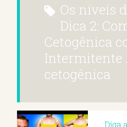
os níveis de insulina.
Dica 2: Co
Cetogênica 
Intermitente 
cetogênica
Diga a