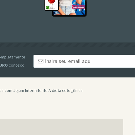
 completamente
URO
conosco.
nica com Jejum Intermitente A dieta cetogênica