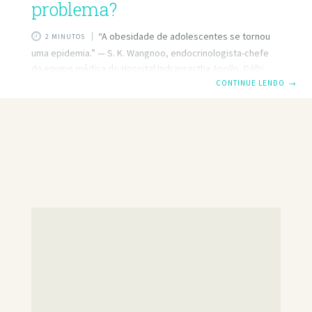
problema?
“A obesidade de adolescentes se tornou
2 MINUTOS
uma epidemia.” — S. K. Wangnoo, endocrinologista-chefe
da equipe médica do Hospital Indraprastha Apollo, Délhi,
Índia. COMO mostra o comentário acima, muitas famílias
CONTINUE LENDO
→
indianas de classe média adotaram um estilo de vida que
leva os adolescentes a se tornarem obesos. Essa epidemia
tem se tornado pandêmica, isto é, tem se difundido em
muitos países à medida que as pessoas se exercitam cada
vez menos e se tornam viciadas em alimentos sem valor
nutritivo. Um consultor de medicina para adolescentes