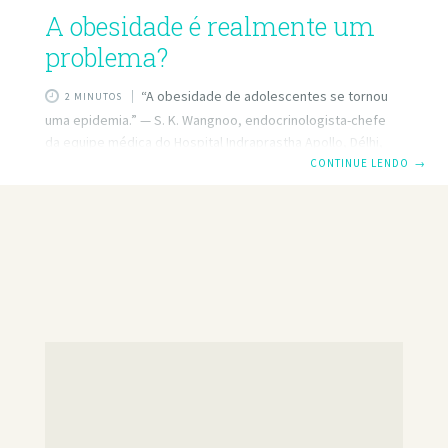
A obesidade é realmente um
problema?
“A obesidade de adolescentes se tornou
2 MINUTOS
uma epidemia.” — S. K. Wangnoo, endocrinologista-chefe
da equipe médica do Hospital Indraprastha Apollo, Délhi,
Índia. COMO mostra o comentário acima, muitas famílias
CONTINUE LENDO
→
indianas de classe média adotaram um estilo de vida que
leva os adolescentes a se tornarem obesos. Essa epidemia
tem se tornado pandêmica, isto é, tem se difundido em
muitos países à medida que as pessoas se exercitam cada
vez menos e se tornam viciadas em alimentos sem valor
nutritivo. Um consultor de medicina para adolescentes