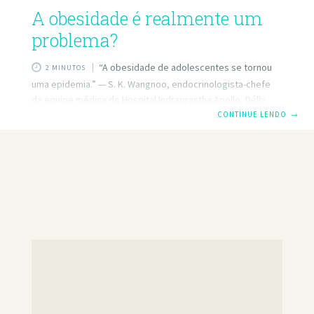
A obesidade é realmente um
problema?
“A obesidade de adolescentes se tornou
2 MINUTOS
uma epidemia.” — S. K. Wangnoo, endocrinologista-chefe
da equipe médica do Hospital Indraprastha Apollo, Délhi,
Índia. COMO mostra o comentário acima, muitas famílias
CONTINUE LENDO
→
indianas de classe média adotaram um estilo de vida que
leva os adolescentes a se tornarem obesos. Essa epidemia
tem se tornado pandêmica, isto é, tem se difundido em
muitos países à medida que as pessoas se exercitam cada
vez menos e se tornam viciadas em alimentos sem valor
nutritivo. Um consultor de medicina para adolescentes