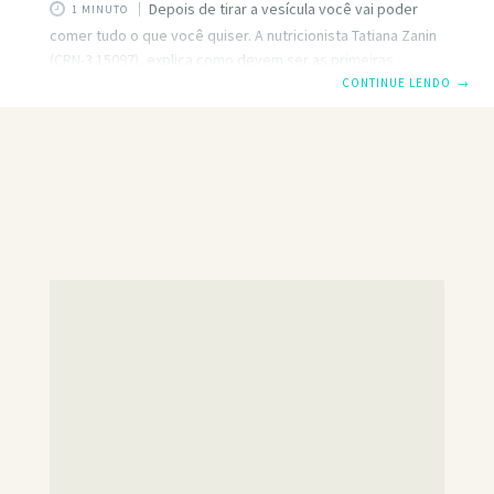
Depois de tirar a vesícula você vai poder
1 MINUTO
comer tudo o que você quiser. A nutricionista Tatiana Zanin
(CRN-3 15097), explica como devem ser as primeiras
refeições depois da cirurgia e como vai evoluindo a
CONTINUE LENDO
→
tolerância alimentar para uma dieta completamente normal.
Ela também fala sobre a possível relação entre a retirada
da vesícula e a queda de cabelo, ensinando o que pode se
fazer para melhorar a saúde do cabelo para ele parar de
cair. A nutricionista Tatiana Zanin (CRN3- 15097)