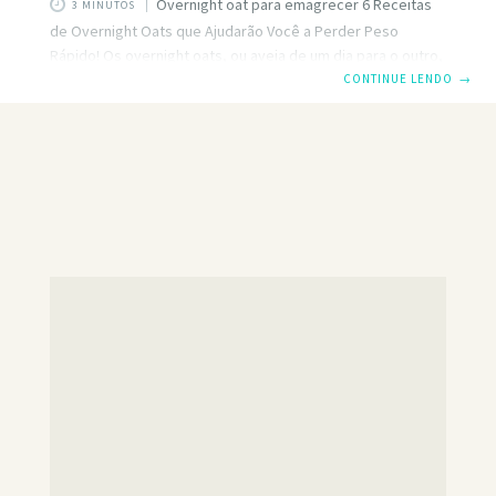
Overnight oat para emagrecer 6 Receitas
3 MINUTOS
de Overnight Oats que Ajudarão Você a Perder Peso
Rápido! Os overnight oats, ou aveia de um dia para o outro,
são uma opção prática e nutritiva para o café da manhã ou
CONTINUE LENDO
→
lanche. Magnus Ligbak, treinador e nutricionista com mais
de 20 anos de experiência, compartilha seis de suas
receitas favoritas que são perfeitas para quem deseja
perder peso e manter uma alimentação saudável. Confira
abaixo as receitas e experimente fazer em casa! Overnight
oat