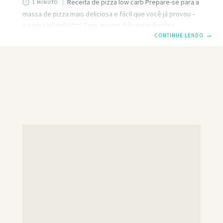
Receita de pizza low carb Prepare-se para a
1 MINUTO
massa de pizza mais deliciosa e fácil que você já provou –
e sem carboidratos! Com apenas três ingredientes
simples, você pode comer uma pizza saborosa e
CONTINUE LENDO
→
satisfatória em pouco tempo. Esta receita de crosta de
frango é perfeita para quem segue uma dieta baixa em
carboidratos ou cetogênica e é muito fácil de fazer.
Acompanhe enquanto eu mostro como fazer essa incrível
massa de pizza que com certeza se tornará uma nova
favorita.