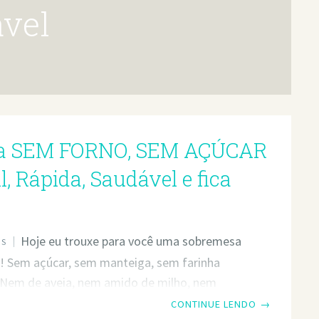
ável
ia SEM FORNO, SEM AÇÚCAR
l, Rápida, Saudável e fica
Hoje eu trouxe para você uma sobremesa
OS
l! Sem açúcar, sem manteiga, sem farinha
Nem de aveia, nem amido de milho, nem
 trigo, óbvio… Enfim, gente, super saudável,
CONTINUE LENDO
→