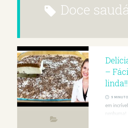
doce saud
Delíc
– Fáci
linda!!
9 MINUT
em incríve
nenhuma! 
farinha de