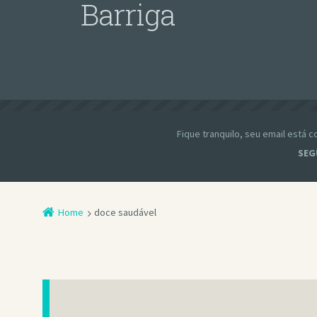
Barriga
Fique tranquilo, seu email está
SEG
Home
doce saudável