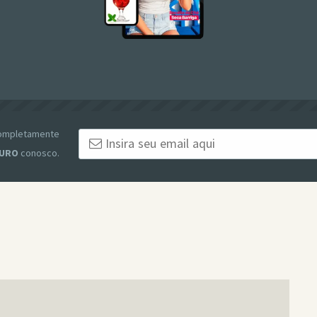
 completamente
URO
conosco.