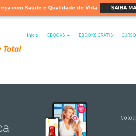
eça com Saúde e Qualidade de Vida
SAIBA MA
Pular para o conteúdo
Início
EBOOKS
EBOOKS GRÁTIS
CURSO
Coloq
ca