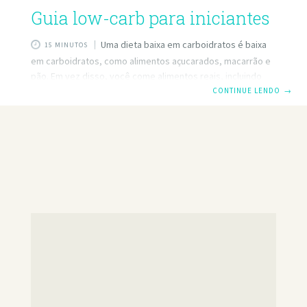
Guia low-carb para iniciantes
Uma dieta baixa em carboidratos é baixa
15 MINUTOS
em carboidratos, como alimentos açucarados, macarrão e
pão. Em vez disso, você come alimentos reais, incluindo
proteínas, gorduras naturais e vegetais. Estudos mostram
CONTINUE LENDO
→
que as dietas com baixo teor de carboidratos resultam em
perda de peso e marcadores de saúde aprimorados, e
quase todos conhecem alguém que a experimentou com
sucesso (1). Não há nem necessidade de contar calorias ou
usar produtos especiais. Então, por que ainda é
controverso? Saiba mais sobre baixo carbono e como usá-
lo